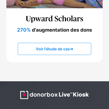
270%
d'augmentation des dons
Voir l'étude de cas
➔