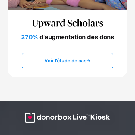
270%
d'augmentation des dons
Voir l'étude de cas
➔