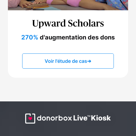
270%
d'augmentation des dons
Voir l'étude de cas
➔