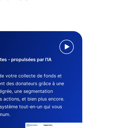
s - propulsées par l'IA
de votre collecte de fonds et
nt des donateurs grâce à une
tégrée, une segmentation
 actions, et bien plus encore.
système tout-en-un qui vous
imum.