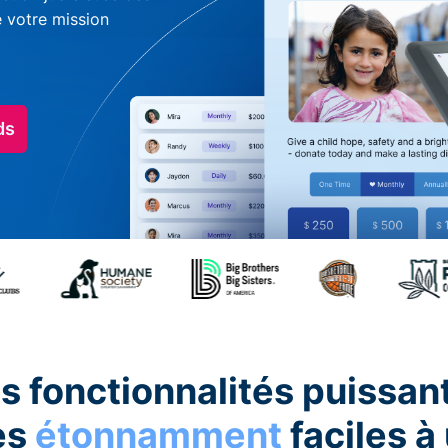
e votre mission
ds
s fonctionnalités puissan
es
étonnamment
faciles à 