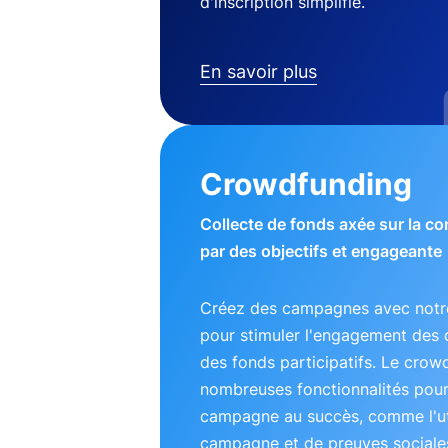
d'inscription simplifié.
En savoir plus
Crowdfunding
Collecte de fonds axée sur la 
par des objectifs et engageante
Créez des campagnes avec notre
pour stimuler l'engagement des 
des fonds participatifs. Le crow
nombreuses fonctionnalités pou
campagne au succès, comme l'uti
campagne et de preuves sociales