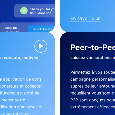
En savoir plus
Peer-to-Pee
communauté, motivée
Laissez vos soutiens 
Permettez à vos souti
 application de dons
campagne personnalisé
donateurs et collecter
auprès de leur entourag
dfunding est doté de
recueillent vous sont 
r mener votre
P2P sont conçues pour 
lisation d'analyses de
extrêmement efficaces
 pour renforcer le