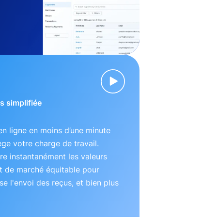
s simplifiée
n ligne en moins d’une minute
lège votre charge de travail.
e instantanément les valeurs
t de marché équitable pour
se l'envoi des reçus, et bien plus