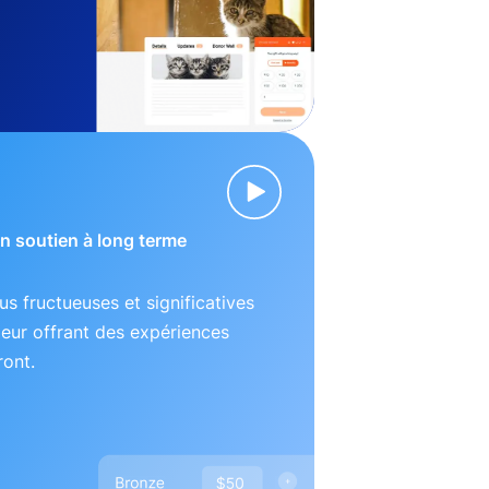
 un soutien à long terme
lus fructueuses et significatives
leur offrant des expériences
ront.