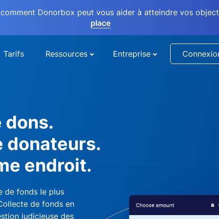
comment Donorbox peut vous aider à atteindre vos objectif
place
Tarifs
Ressources
Entreprise
Connexio
e dons.
e donateurs.
me endroit.
 de fonds le plus
 Collecte de fonds en
stion judicieuse des