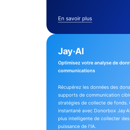
En savoir plus
Jay·AI
Optimisez votre analyse de don
communications
Récupérez les données des dona
supports de communication ciblé
stratégies de collecte de fonds. 
instantané avec Donorbox Jay·A
plus intelligente de collecter de
puissance de l'IA.