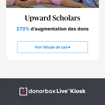
270%
d'augmentation des dons
Voir l'étude de cas
➔