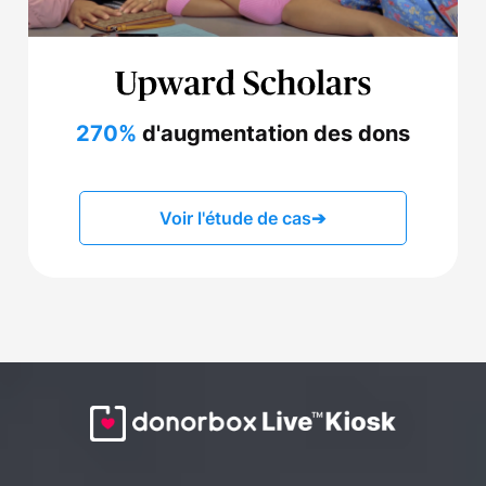
270%
d'augmentation des dons
Voir l'étude de cas
➔