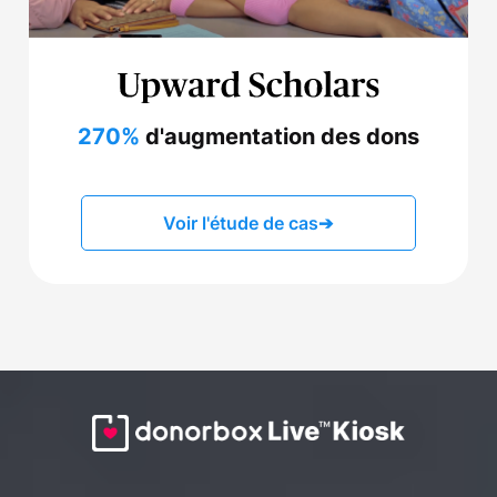
270%
d'augmentation des dons
Voir l'étude de cas
➔