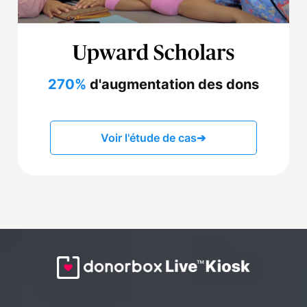
270%
d'augmentation des dons
Voir l'étude de cas
➔