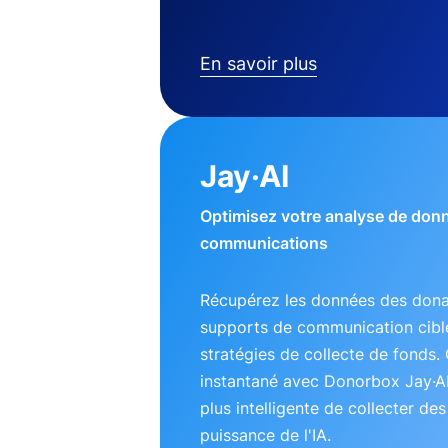
En savoir plus
Jay·AI
Optimisez votre analyse de don
communications
Récupérez les données des dona
supports de communication ciblé
stratégies de collecte de fonds. 
instantané avec Donorbox Jay·A
plus intelligente de collecter de
puissance de l'IA.