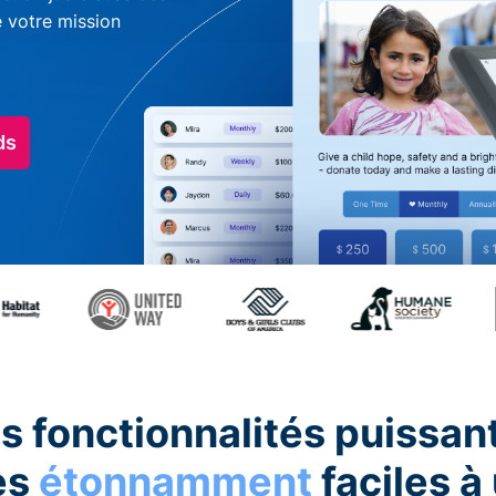
e votre mission
ds
s fonctionnalités puissan
es
étonnamment
faciles à 