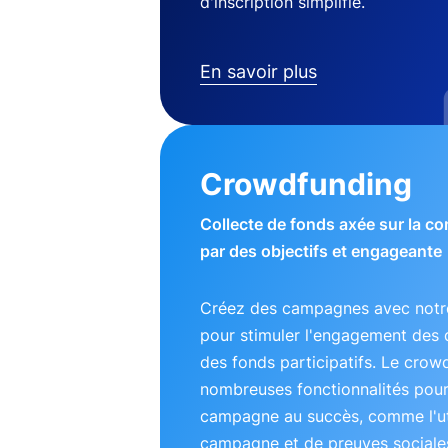
d'inscription simplifié.
En savoir plus
Crowdfunding
Collecte de fonds axée sur la 
par des objectifs et engageante
Créez des campagnes avec notre
pour stimuler l'engagement des 
des fonds participatifs. Le crow
nombreuses fonctionnalités pou
campagne au succès, comme l'uti
campagne et de preuves sociales