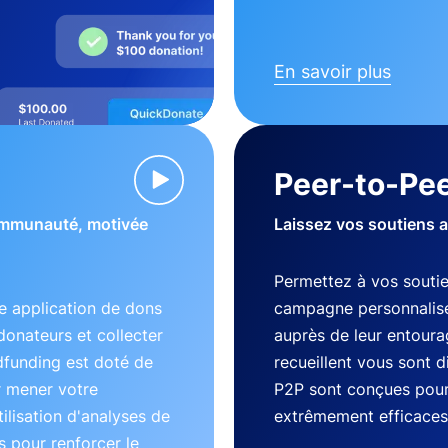
En savoir plus
Peer-to-Pee
communauté, motivée
Laissez vos soutiens 
Permettez à vos souti
 application de dons
campagne personnalisé
donateurs et collecter
auprès de leur entourag
dfunding est doté de
recueillent vous sont 
r mener votre
P2P sont conçues pour 
lisation d'analyses de
extrêmement efficaces
 pour renforcer le