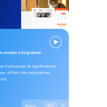
 un soutien à long terme
lus fructueuses et significatives
leur offrant des expériences
ront.