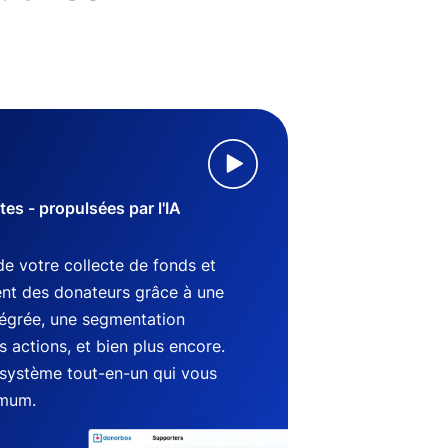
s - propulsées par l'IA
de votre collecte de fonds et
nt des donateurs grâce à une
tégrée, une segmentation
 actions, et bien plus encore.
système tout-en-un qui vous
imum.