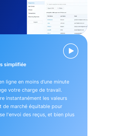
s simplifiée
n ligne en moins d’une minute
lège votre charge de travail.
e instantanément les valeurs
t de marché équitable pour
se l'envoi des reçus, et bien plus