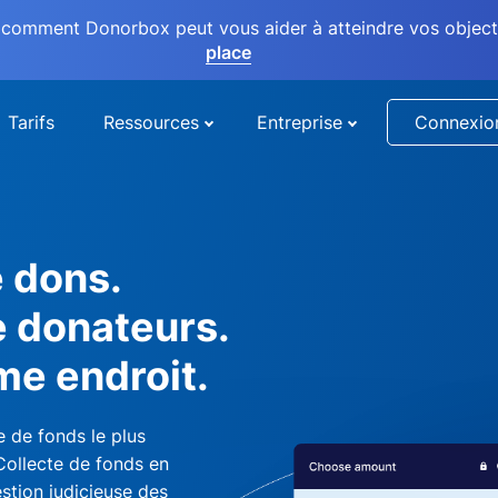
comment Donorbox peut vous aider à atteindre vos objectif
place
Tarifs
Ressources
Entreprise
Connexio
e dons.
e donateurs.
me endroit.
 de fonds le plus
 Collecte de fonds en
stion judicieuse des