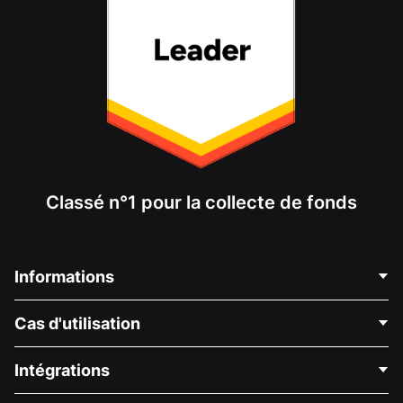
Classé n°1 pour la collecte de fonds
Informations
Contactez-nous
Cas d'utilisation
À propos de nous
Blog
Collecte de fonds politique
Intégrations
Carrières
Collecte de fonds médicale