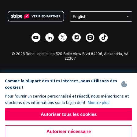
FAQ
Collecte de fonds pour les associations
Plugin de don WordPress
Conditions
Collecte de fonds pour les écoles
Formulaire de don Squarespace
Confidentialité
Collecte de fonds caritative
Plugin de don Wix
Sécurité
Application de don Weebly
Partenariat d'affiliation
Application de don Webflow
Bibliothèque
Don Joomla
API Doc + Zapier
© 2026 Rebel Idealist Inc 520 Belle View Blvd #4106, Alexandria, VA
22307
Comme la plupart des sites internet, nous utilisons des
cookies !
Pour fournir un service personnalisé et réactif, nous mémorisons et
stockons des informations sur la façon dont
Montre plus
Autoriser tous les cookies
Autoriser nécessaire