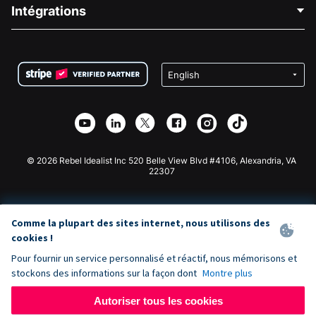
Blog
Collecte de fonds politique
Intégrations
Carrières
Collecte de fonds médicale
FAQ
Collecte de fonds pour les associations
Plugin de don WordPress
Conditions
Collecte de fonds pour les écoles
Formulaire de don Squarespace
Confidentialité
Collecte de fonds caritative
Plugin de don Wix
Sécurité
Application de don Weebly
Partenariat d'affiliation
Application de don Webflow
Bibliothèque
Don Joomla
API Doc + Zapier
© 2026 Rebel Idealist Inc 520 Belle View Blvd #4106, Alexandria, VA
22307
Comme la plupart des sites internet, nous utilisons des
cookies !
Pour fournir un service personnalisé et réactif, nous mémorisons et
stockons des informations sur la façon dont
Montre plus
Autoriser tous les cookies