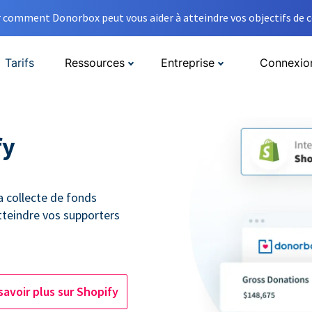
comment Donorbox peut vous aider à atteindre vos objectifs de co
Tarifs
Ressources
Entreprise
Connexio
fy
a collecte de fonds
tteindre vos supporters
savoir plus sur Shopify