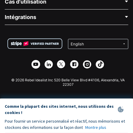
Cas d'utilisation
À propos de nous
Blog
Collecte de fonds politique
Intégrations
Carrières
Collecte de fonds médicale
FAQ
Collecte de fonds pour les associations
Plugin de don WordPress
Conditions
Collecte de fonds pour les écoles
Formulaire de don Squarespace
Confidentialité
Collecte de fonds caritative
Plugin de don Wix
Sécurité
Application de don Weebly
Partenariat d'affiliation
Application de don Webflow
Bibliothèque
Don Joomla
API Doc + Zapier
© 2026 Rebel Idealist Inc 520 Belle View Blvd #4106, Alexandria, VA
22307
Comme la plupart des sites internet, nous utilisons des
cookies !
Pour fournir un service personnalisé et réactif, nous mémorisons et
stockons des informations sur la façon dont
Montre plus