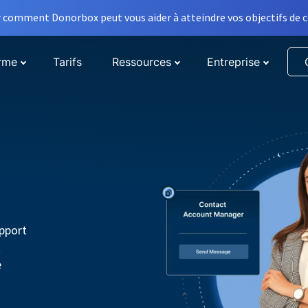
comment Donorbox peut vous aider à atteindre vos objectifs de co
orme
Tarifs
Ressources
Entreprise
pport
t
e