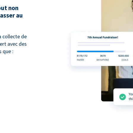
but non
passer au
 collecte de
pert avec des
 que :