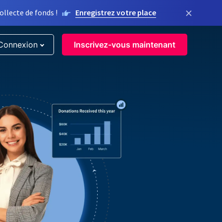
×
llecte de fonds !
Enregistrez votre place
Connexion
Inscrivez-vous maintenant