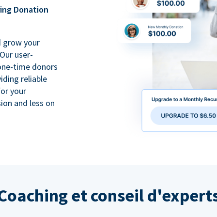
ring Donation
d grow your
Our user-
 one-time donors
iding reliable
for your
ion and less on
Coaching et conseil d'expert