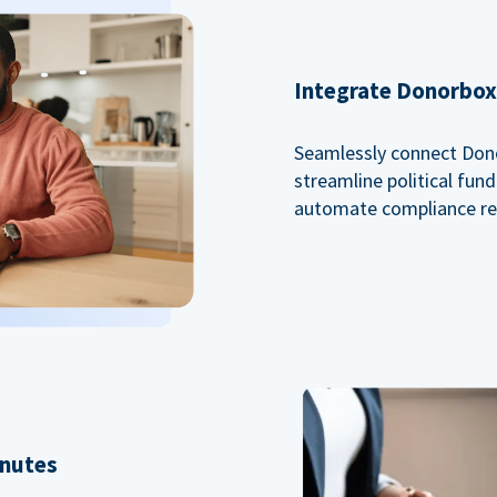
Integrate Donorbox 
Seamlessly connect Dono
streamline political fu
automate compliance re
inutes