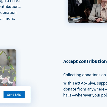
ugh a faster
ntributions.
 donation
ch more.
Accept contributio
Collecting donations on t
With Text-to-Give, supp
donate from anywhere—du
halls—wherever your pol