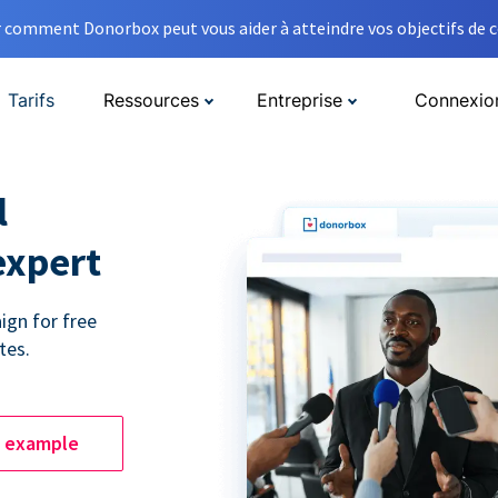
comment Donorbox peut vous aider à atteindre vos objectifs de co
Tarifs
Ressources
Entreprise
Connexio
l
expert
ign for free
tes.
e example