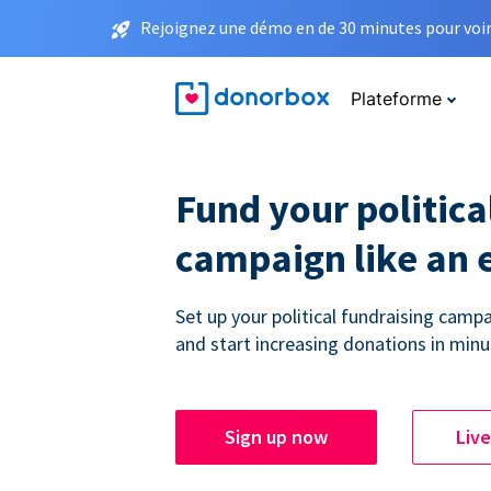
Rejoignez une démo en de 30 minutes pour voir 
Plateforme
Fund your politica
campaign like an 
Set up your political fundraising campa
and start increasing donations in minu
Sign up now
Liv