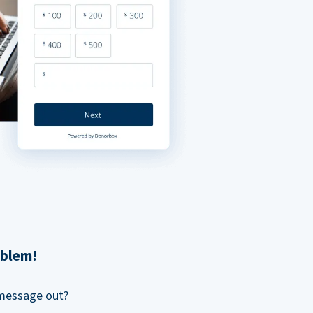
oblem!
 message out?