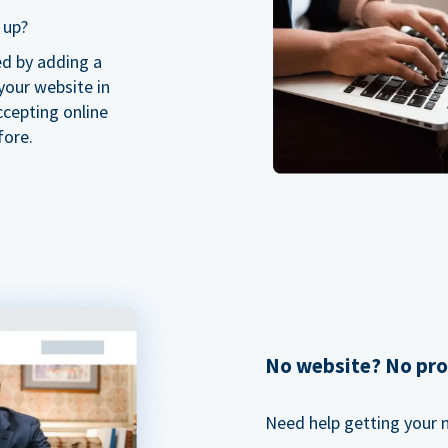
 up?
ed by adding a
our website in
ccepting online
fore.
No website? No pr
Need help getting your