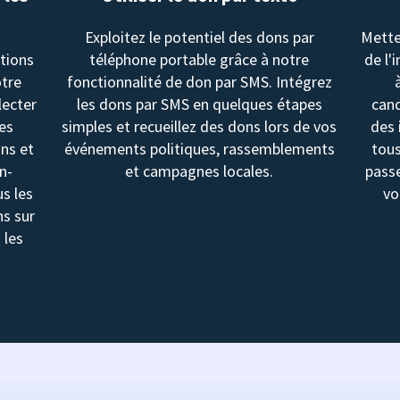
Exploitez le potentiel des dons par
Mette
utions
téléphone portable grâce à notre
de l'
otre
fonctionnalité de don par SMS. Intégrez
lecter
les dons par SMS en quelques étapes
cand
les
simples et recueillez des dons lors de vos
des 
ons et
événements politiques, rassemblements
tous
n-
et campagnes locales.
passe
us les
vo
ns sur
 les