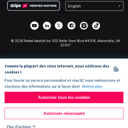
Confidentialité
Collecte de fonds caritative
Plugin de don Wix
Sécurité
Application de don Weebly
Partenariat d'affiliation
Application de don Webflow
Bibliothèque
Don Joomla
API Doc + Zapier
© 2026 Rebel Idealist Inc 520 Belle View Blvd #4106, Alexandria, VA
22307
Comme la plupart des sites internet, nous utilisons des
cookies !
Pour fournir un service personnalisé et réactif, nous mémorisons et
stockons des informations sur la façon dont
Montre plus
Autoriser tous les cookies
Autoriser nécessaire
Plus d'options