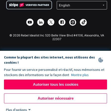
Confidentialité
Collecte de fonds caritative
Plugin de don Wix
Sécurité
Application de don Weebly
Partenariat d'affiliation
Application de don Webflow
Bibliothèque
Don Joomla
API Doc + Zapier
© 2026 Rebel Idealist Inc 520 Belle View Blvd #4106, Alexandria, VA
22307
Comme la plupart des sites internet, nous utilisons des
cookies !
Pour fournir un service personnalisé et réactif, nous mémorisons et
stockons des informations sur la façon dont
Montre plus
Autoriser tous les cookies
Autoriser nécessaire
Plus d'options