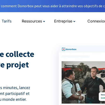
comment Donorbox peut vous aider à atteindre vos objectifs de co
Tarifs
Ressources
Entreprise
Connexio
e collecte
e projet
s minutes, lancez
t participatif et
du monde entier.