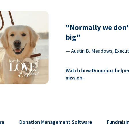
"Normally we don'
big"
— Austin B. Meadows, Executi
Watch how Donorbox helped 
mission.
re
Donation Management Software
Fundraisi