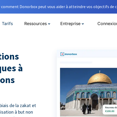
comment Donorbox peut vous aider à atteindre vos objectifs de co
Tarifs
Ressources
Entreprise
Connexio
tions
ques à
dons
iais de la zakat et
isation à but non