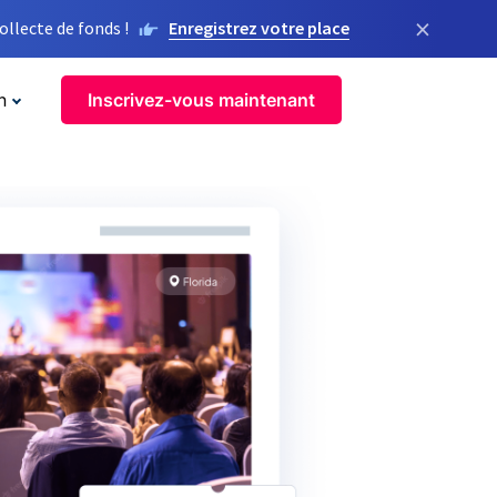
×
llecte de fonds !
Enregistrez votre place
n
Inscrivez-vous maintenant