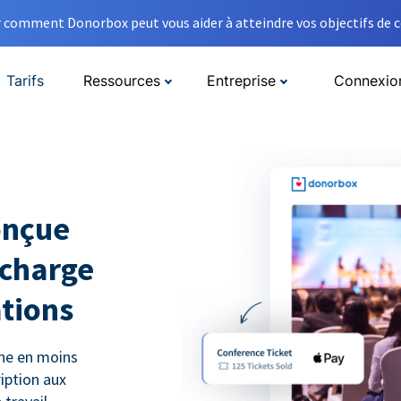
comment Donorbox peut vous aider à atteindre vos objectifs de co
Tarifs
Ressources
Entreprise
Connexio
onçue
 charge
ations
gne en moins
ription aux