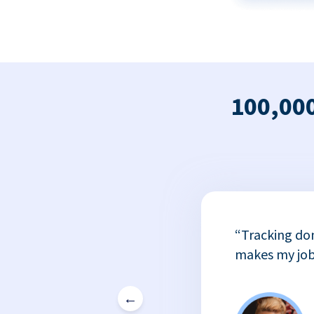
100,000
x
“Tracking do
or
makes my job
←