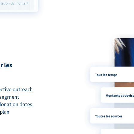
r les
ective outreach
o segment
 donation dates,
 plan