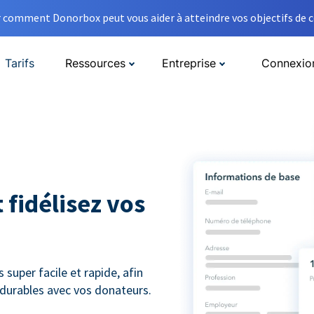
comment Donorbox peut vous aider à atteindre vos objectifs de co
Tarifs
Ressources
Entreprise
Connexio
 fidélisez vos
super facile et rapide, afin
s durables avec vos donateurs.