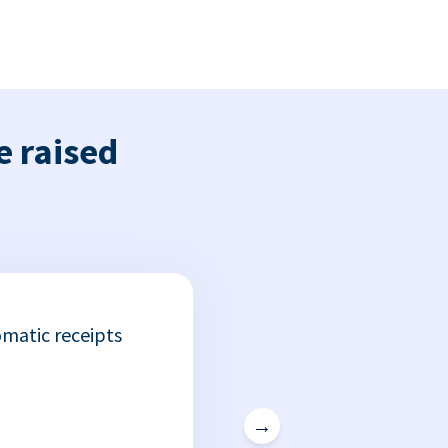
e raised
matic receipts
→