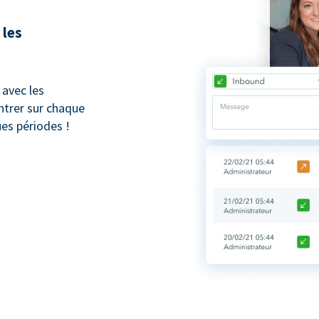
 les
avec les
trer sur chaque
ues périodes !