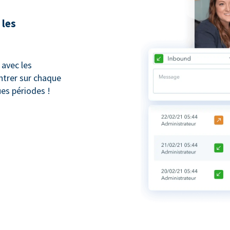
 les
avec les
trer sur chaque
ues périodes !