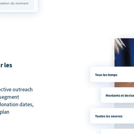
r les
ective outreach
o segment
 donation dates,
 plan