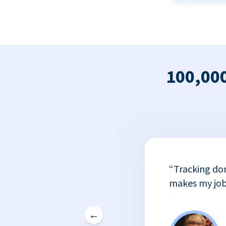
100,000
x
“Tracking do
or
makes my job
←