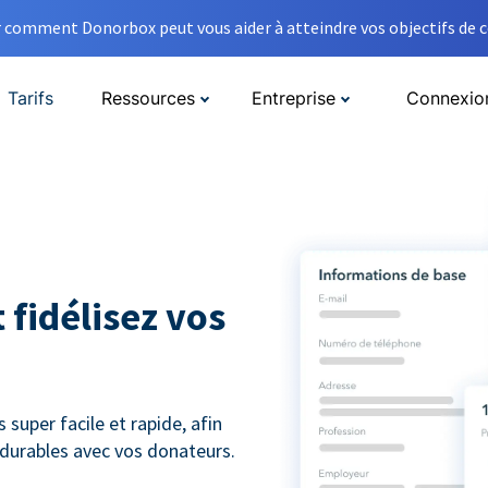
comment Donorbox peut vous aider à atteindre vos objectifs de co
Tarifs
Ressources
Entreprise
Connexio
 fidélisez vos
super facile et rapide, afin
s durables avec vos donateurs.