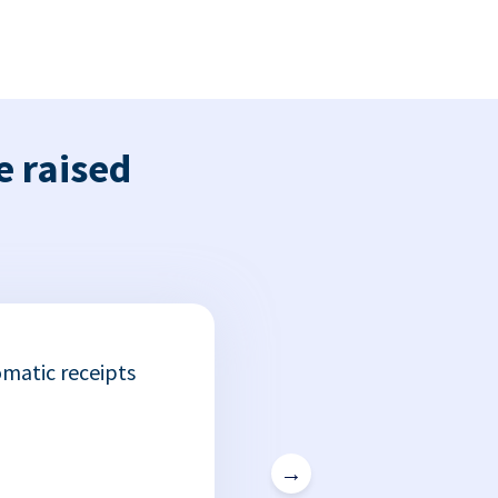
e raised
matic receipts
→