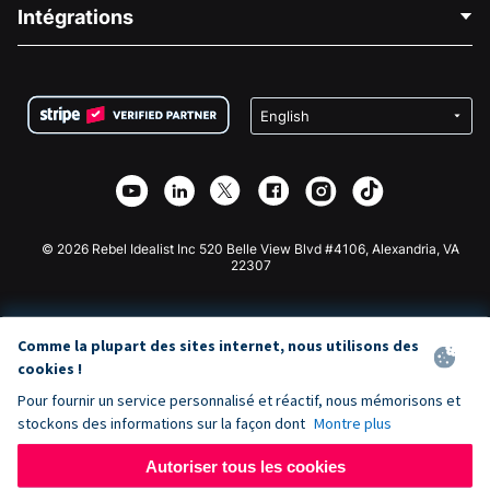
Blog
Collecte de fonds politique
Intégrations
Carrières
Collecte de fonds médicale
FAQ
Collecte de fonds pour les associations
Plugin de don WordPress
Conditions
Collecte de fonds pour les écoles
Formulaire de don Squarespace
Confidentialité
Collecte de fonds caritative
Plugin de don Wix
Sécurité
Application de don Weebly
Partenariat d'affiliation
Application de don Webflow
Bibliothèque
Don Joomla
API Doc + Zapier
© 2026 Rebel Idealist Inc 520 Belle View Blvd #4106, Alexandria, VA
22307
Comme la plupart des sites internet, nous utilisons des
cookies !
Pour fournir un service personnalisé et réactif, nous mémorisons et
stockons des informations sur la façon dont
Montre plus
Autoriser tous les cookies