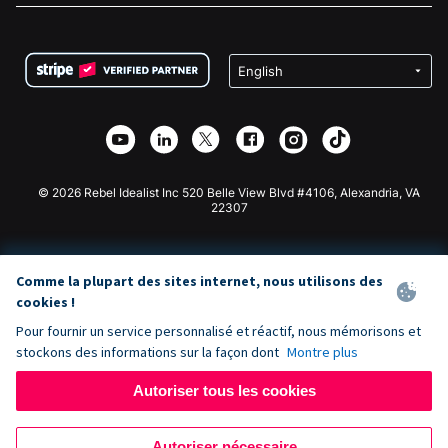
FAQ
Collecte de fonds pour les associations
Plugin de don WordPress
Conditions
Collecte de fonds pour les écoles
Formulaire de don Squarespace
Confidentialité
Collecte de fonds caritative
Plugin de don Wix
Sécurité
Application de don Weebly
Partenariat d'affiliation
Application de don Webflow
Bibliothèque
Don Joomla
API Doc + Zapier
© 2026 Rebel Idealist Inc 520 Belle View Blvd #4106, Alexandria, VA
22307
Comme la plupart des sites internet, nous utilisons des
cookies !
Pour fournir un service personnalisé et réactif, nous mémorisons et
stockons des informations sur la façon dont
Montre plus
Autoriser tous les cookies
Autoriser nécessaire