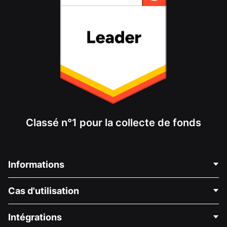
Classé n°1 pour la collecte de fonds
Informations
Contactez-nous
Cas d'utilisation
À propos de nous
Blog
Collecte de fonds politique
Intégrations
Carrières
Collecte de fonds médicale