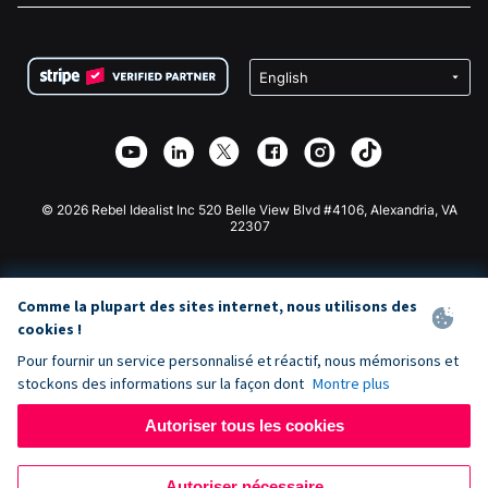
FAQ
Collecte de fonds pour les associations
Plugin de don WordPress
Conditions
Collecte de fonds pour les écoles
Formulaire de don Squarespace
Confidentialité
Collecte de fonds caritative
Plugin de don Wix
Sécurité
Application de don Weebly
Partenariat d'affiliation
Application de don Webflow
Bibliothèque
Don Joomla
API Doc + Zapier
© 2026 Rebel Idealist Inc 520 Belle View Blvd #4106, Alexandria, VA
22307
Comme la plupart des sites internet, nous utilisons des
cookies !
Pour fournir un service personnalisé et réactif, nous mémorisons et
stockons des informations sur la façon dont
Montre plus
Autoriser tous les cookies
Autoriser nécessaire