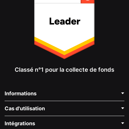
Classé n°1 pour la collecte de fonds
Informations
Contactez-nous
Cas d'utilisation
À propos de nous
Blog
Collecte de fonds politique
Intégrations
Carrières
Collecte de fonds médicale