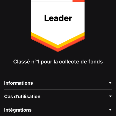
Classé n°1 pour la collecte de fonds
Informations
Contactez-nous
Cas d'utilisation
À propos de nous
Blog
Collecte de fonds politique
Intégrations
Carrières
Collecte de fonds médicale