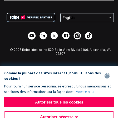
FAQ
Collecte de fonds pour les associations
Plugin de don WordPress
Conditions
Collecte de fonds pour les écoles
Formulaire de don Squarespace
Confidentialité
Collecte de fonds caritative
Plugin de don Wix
Sécurité
Application de don Weebly
Partenariat d'affiliation
Application de don Webflow
Bibliothèque
Don Joomla
API Doc + Zapier
© 2026 Rebel Idealist Inc 520 Belle View Blvd #4106, Alexandria, VA
22307
Comme la plupart des sites internet, nous utilisons des
cookies !
Pour fournir un service personnalisé et réactif, nous mémorisons et
stockons des informations sur la façon dont
Montre plus
Autoriser tous les cookies
Autoriser nécessaire