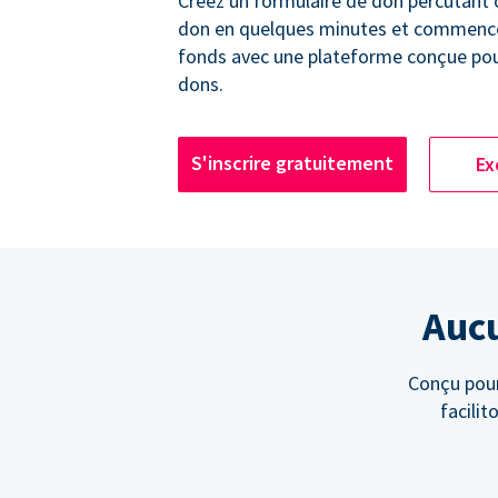
Créez un formulaire de don percutant
don en quelques minutes et commencez
fonds avec une plateforme conçue po
dons.
S'inscrire gratuitement
Ex
Aucu
Conçu pour
facili