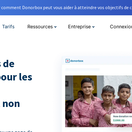
comment Donorbox peut vous aider à atteindre vos objectifs de co
Tarifs
Ressources
Entreprise
Connexio
 de
pour les
t non