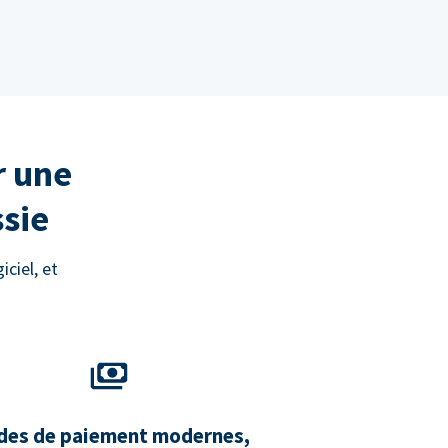
r une
ssie
ciel, et
es de paiement modernes,