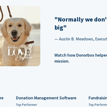
"Normally we don'
big"
— Austin B. Meadows, Executi
Watch how Donorbox helped 
mission.
re
Donation Management Software
Fundraisi
Top Performer
Top Perform