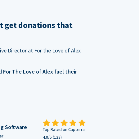
t get donations that
ve Director at For the Love of Alex
For The Love of Alex fuel their
ng Software
Top Rated on Capterra
er
4.8/5 (123)