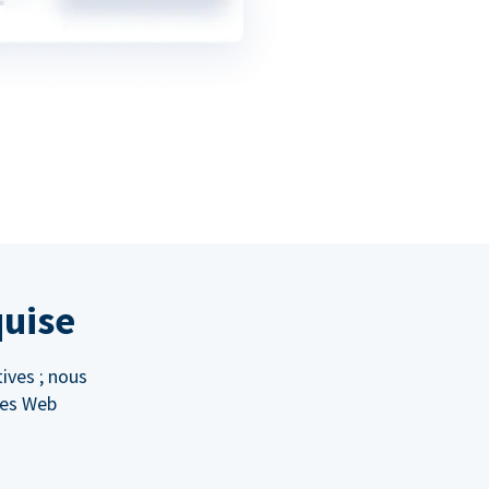
quise
ives ; nous
ges Web