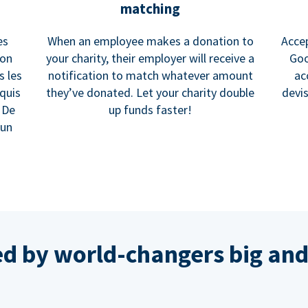
matching
es
When an employee makes a donation to
Accep
ion
your charity, their employer will receive a
Goo
s les
notification to match whatever amount
ac
equis
they’ve donated. Let your charity double
devi
 De
up funds faster!
 un
ed by world-changers big and