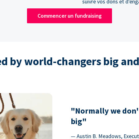
suivre vos dons et d'en
Commencer un fundraising
ed by world-changers big and
"Normally we don'
big"
— Austin B. Meadows, Executi