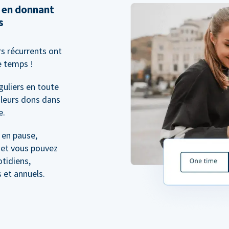
 en donnant
s
s récurrents ont
e temps !
guliers en toute
 leurs dons dans
e.
 en pause,
; et vous pouvez
otidiens,
 et annuels.