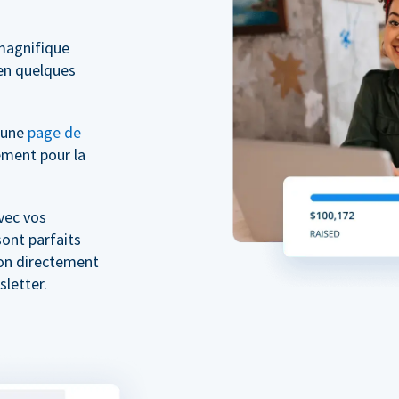
magnifique
n quelques
z une
page de
ment pour la
vec vos
ont parfaits
don directement
letter.