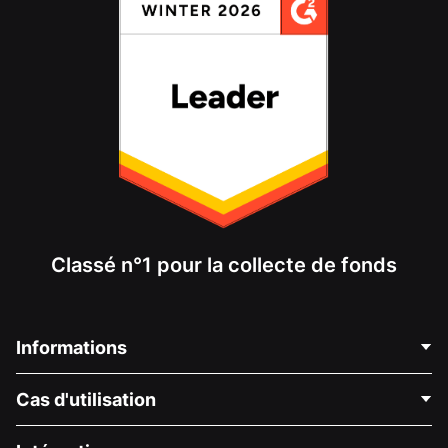
Classé n°1 pour la collecte de fonds
Informations
Contactez-nous
Cas d'utilisation
À propos de nous
Blog
Collecte de fonds politique