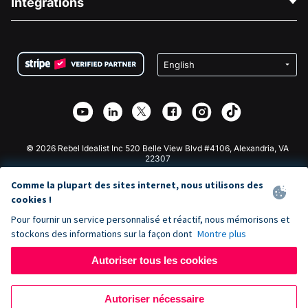
Intégrations
Carrières
Collecte de fonds médicale
FAQ
Collecte de fonds pour les associations
Plugin de don WordPress
Conditions
Collecte de fonds pour les écoles
Formulaire de don Squarespace
Confidentialité
Collecte de fonds caritative
Plugin de don Wix
Sécurité
Application de don Weebly
Partenariat d'affiliation
Application de don Webflow
Bibliothèque
Don Joomla
API Doc + Zapier
© 2026 Rebel Idealist Inc 520 Belle View Blvd #4106, Alexandria, VA
22307
Comme la plupart des sites internet, nous utilisons des
cookies !
Pour fournir un service personnalisé et réactif, nous mémorisons et
stockons des informations sur la façon dont
Montre plus
Autoriser tous les cookies
Autoriser nécessaire