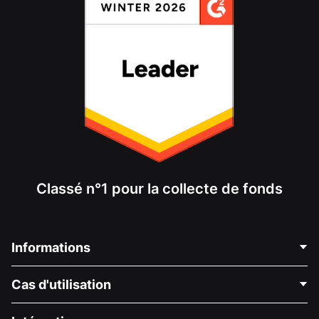
Classé n°1 pour la collecte de fonds
Informations
Contactez-nous
Cas d'utilisation
À propos de nous
Blog
Collecte de fonds politique