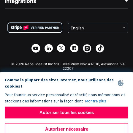
Intégrations
Carrières
Collecte de fonds médicale
FAQ
Collecte de fonds pour les associations
Plugin de don WordPress
Conditions
Collecte de fonds pour les écoles
Formulaire de don Squarespace
Confidentialité
Collecte de fonds caritative
Plugin de don Wix
Sécurité
Application de don Weebly
Partenariat d'affiliation
Application de don Webflow
Bibliothèque
Don Joomla
API Doc + Zapier
© 2026 Rebel Idealist Inc 520 Belle View Blvd #4106, Alexandria, VA
22307
Comme la plupart des sites internet, nous utilisons des
cookies !
Pour fournir un service personnalisé et réactif, nous mémorisons et
stockons des informations sur la façon dont
Montre plus
Autoriser tous les cookies
Autoriser nécessaire