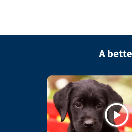
A bette
Play