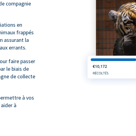
x de compagnie
ations en
animaux frappés
n assurant la
maux errants.
ur faire passer
r le biais de
gne de collecte
ermettre à vos
 aider à