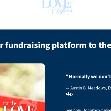
r fundraising platform to th
"Normally we don't
— Austin B. Meadows, Ex
Alex
See how Donorbox helped