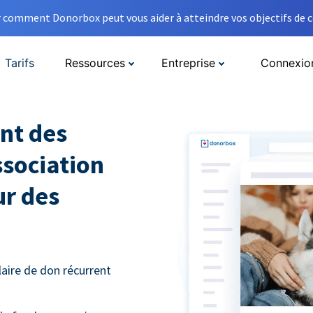
comment Donorbox peut vous aider à atteindre vos objectifs de co
Tarifs
Ressources
Entreprise
Connexio
nt des
ssociation
ur des
aire de don récurrent