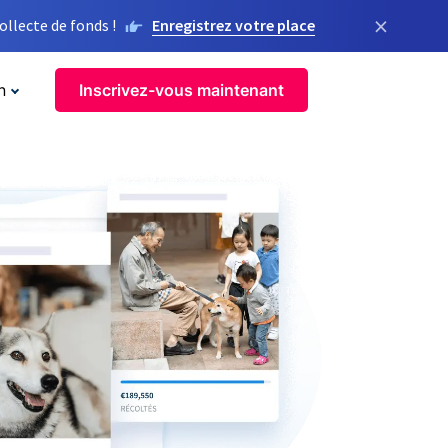
×
llecte de fonds !
Enregistrez votre place
n
Inscrivez-vous maintenant