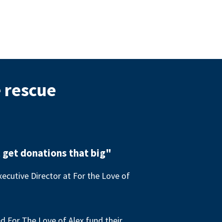
e rescue
 get donations that big"
ecutive Director at For the Love of
 For The Love of Alex fund their