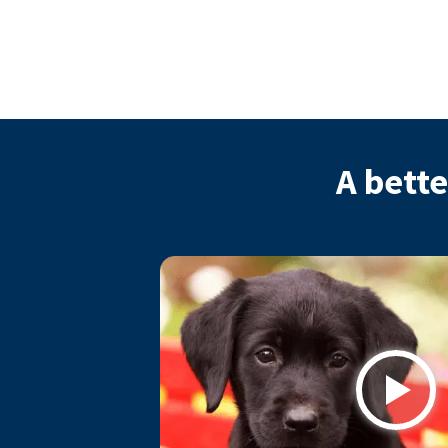
A bette
Play