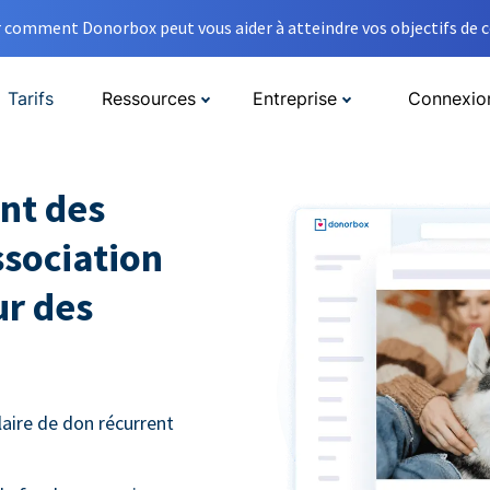
comment Donorbox peut vous aider à atteindre vos objectifs de co
Tarifs
Ressources
Entreprise
Connexio
nt des
ssociation
ur des
aire de don récurrent