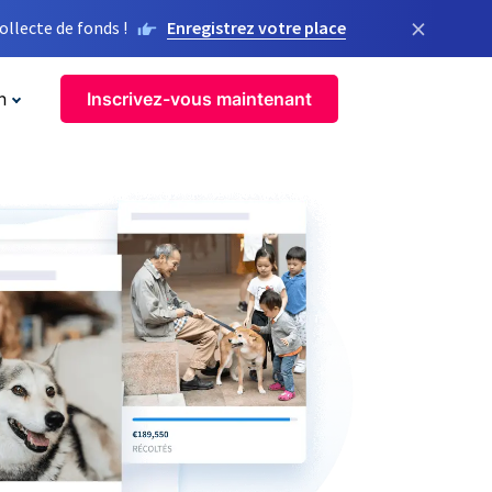
×
llecte de fonds !
Enregistrez votre place
n
Inscrivez-vous maintenant