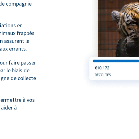
x de compagnie
ations en
animaux frappés
n assurant la
maux errants.
ur faire passer
r le biais de
gne de collecte
ermettre à vos
 aider à