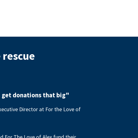
e rescue
 get donations that big"
ecutive Director at For the Love of
 For The Love of Alex fund their