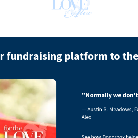
r fundraising platform to th
"Normally we don't
— Austin B. Meadows, Ex
Alex
See how Donorbox helped