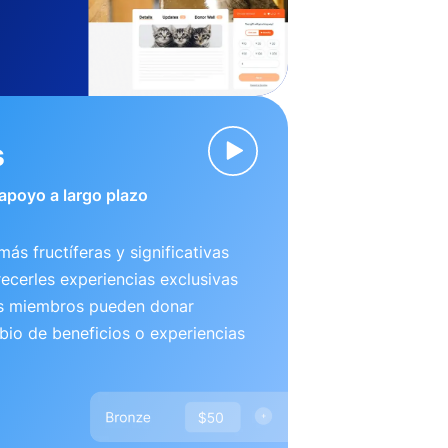
s
 apoyo a largo plazo
más fructíferas y significativas
recerles experiencias exclusivas
us miembros pueden donar
io de beneficios o experiencias