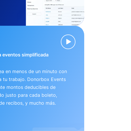
 eventos simplificada
nea en menos de un minuto con
ta tu trabajo. Donorbox Events
te montos deducibles de
o justo para cada boleto,
 de recibos, y mucho más.