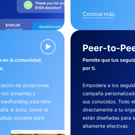
Conoce más
Peer-to-Pee
 en la comunidad,
Permite que tus segui
a.
por ti.
cación de donaciones
Empodera a los seguid
e los donantes y
campaña personalizada
crowdfunding está lleno
sus conocidos. Todo e
aña al éxito, como el
directamente a tu org
uebas sociales para
están diseñadas para se
altamente efectivas.