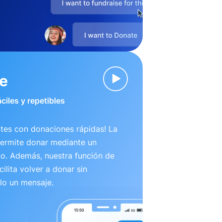
ve
ciles y repetibles
tes con donaciones rápidas! La
permite donar mediante un
to. Además, nuestra función de
ilita volver a donar sin
lo un mensaje.