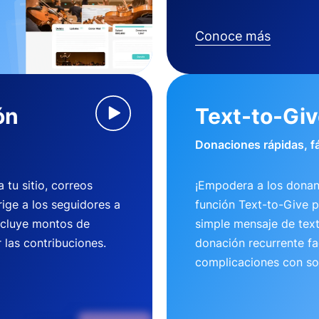
Conoce más
ón
Text-to-Gi
Donaciones rápidas, fá
tu sitio, correos
¡Empodera a los donan
rige a los seguidores a
función Text-to-Give 
ncluye montos de
simple mensaje de tex
 las contribuciones.
donación recurrente fac
complicaciones con so