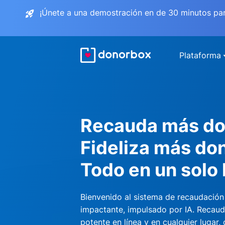
¡Únete a una demostración en de 30 minutos pa
Plataforma
Recauda más do
Fideliza más do
Todo en un solo 
Bienvenido al sistema de recaudación
impactante, impulsado por IA. Recau
potente en línea y en cualquier lugar,