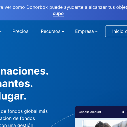
ra ver cómo Donorbox puede ayudarte a alcanzar tus objet
cupo
Precios
Recursos
Empresa
Inicio 
naciones.
nantes.
lugar.
 de fondos global más
dación de fondos
 con una gestión