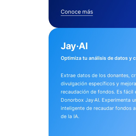
Conoce más
Jay·AI
Optimiza tu análisis de datos y
Extrae datos de los donantes, cr
divulgación específicos y mejora
recaudación de fondos. Es fácil 
Donorbox Jay·AI. Experimenta 
inteligente de recaudar fondos 
de la IA.