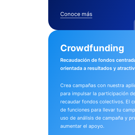
Conoce más
Crowdfunding
Recaudación de fondos centrada
orientada a resultados y atractiv
Crea campañas con nuestra apli
para impulsar la participación d
recaudar fondos colectivos. El 
de funciones para llevar tu camp
uso de análisis de campaña y pr
aumentar el apoyo.