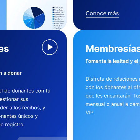
Conoce más
es
Membresía
Fomenta la lealtad y el
n a donar
Disfruta de relaciones 
con los donantes al of
l de donantes con tu
que les encantarán. T
estionar sus
mensual o anual a camb
der a los recibos, y
VIP.
nantes únicos y
e registro.