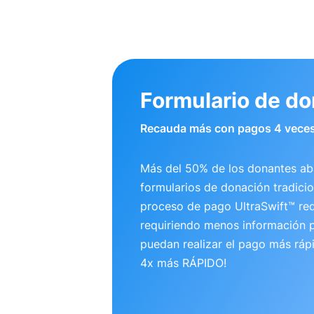
Formulario de d
Recauda más con pagos 4 veces
Más del 50% de los donantes a
formularios de donación tradicio
proceso de pago UltraSwift™ re
requiriendo menos información p
puedan realizar el pago más ráp
4x más RÁPIDO!