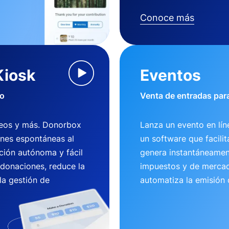
Conoce más
Kiosk
Eventos
io
Venta de entradas para
useos y más. Donorbox
Lanza un evento en lí
ones espontáneas al
un software que facili
ción autónoma y fácil
genera instantáneamen
 donaciones, reduce la
impuestos y de mercad
la gestión de
automatiza la emisión