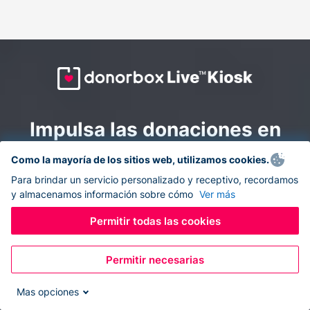
Impulsa las donaciones en
todas partes: combina la
Como la mayoría de los sitios web, utilizamos cookies.
recaudación de fondos en
Para brindar un servicio personalizado y receptivo, recordamos
y almacenamos información sobre cómo
Ver más
línea y en el sitio con
Donorbox Live Kiosk.
Permitir todas las cookies
Permitir necesarias
Convierte tu tableta en un quiosco de donaciones y
recolecta donaciones sin efectivo durante eventos, en
Mas opciones
tu iglesia y mientras te desplazas.