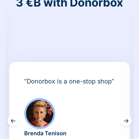
3 €B with Donorbox
“Donorbox is a one-stop shop”
←
→
Brenda Tenison