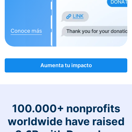
Conoce más
Aumenta tu impacto
100.000+ nonprofits
worldwide have raised