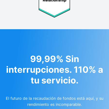
99,99% Sin
interrupciones. 110% a
tu servicio.
El futuro de la recaudación de fondos está aquí, y su
rendimiento es incomparable.