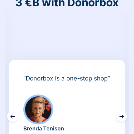
3 €B with Donorbox
“Donorbox is a one-stop shop”
←
→
Brenda Tenison