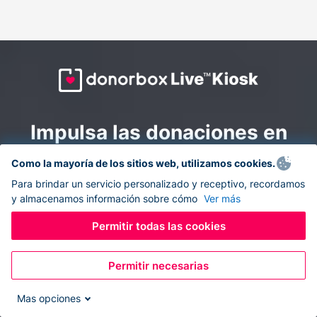
Impulsa las donaciones en
todas partes: combina la
Como la mayoría de los sitios web, utilizamos cookies.
recaudación de fondos en
Para brindar un servicio personalizado y receptivo, recordamos
y almacenamos información sobre cómo
Ver más
línea y en el sitio con
Donorbox Live Kiosk.
Permitir todas las cookies
Permitir necesarias
Convierte tu tableta en un quiosco de donaciones y
recolecta donaciones sin efectivo durante eventos, en
Mas opciones
tu iglesia y mientras te desplazas.