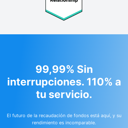
99,99% Sin
interrupciones. 110% a
tu servicio.
El futuro de la recaudación de fondos está aquí, y su
rendimiento es incomparable.