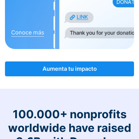
Conoce más
Aumenta tu impacto
100.000+ nonprofits
worldwide have raised