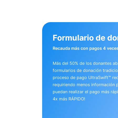
Formulario de d
Recauda más con pagos 4 veces
Más del 50% de los donantes a
formularios de donación tradicio
proceso de pago UltraSwift™ re
requiriendo menos información p
puedan realizar el pago más ráp
4x más RÁPIDO!