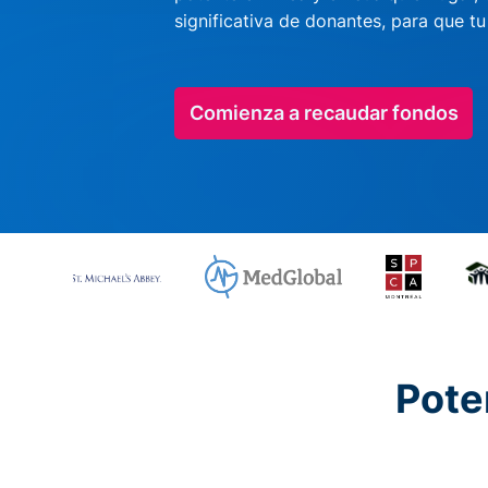
significativa de donantes, para que t
Comienza a recaudar fondos
Pote