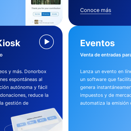
Conoce más
Kiosk
Eventos
io
Venta de entradas para
useos y más. Donorbox
Lanza un evento en lí
ones espontáneas al
un software que facili
ción autónoma y fácil
genera instantáneamen
 donaciones, reduce la
impuestos y de mercad
la gestión de
automatiza la emisión