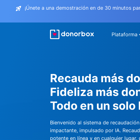
¡Únete a una demostración en de 30 minutos pa
Plataforma
Recauda más do
Fideliza más do
Todo en un solo 
Bienvenido al sistema de recaudación
impactante, impulsado por IA. Recau
potente en línea y en cualquier lugar,