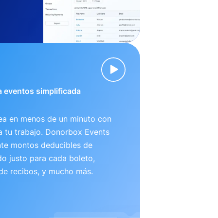
 eventos simplificada
nea en menos de un minuto con
ta tu trabajo. Donorbox Events
te montos deducibles de
o justo para cada boleto,
 de recibos, y mucho más.