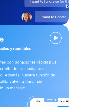
ve
ciles y repetibles
tes con donaciones rápidas! La
permite donar mediante un
to. Además, nuestra función de
ilita volver a donar sin
lo un mensaje.