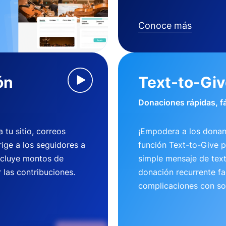
Conoce más
ón
Text-to-Gi
Donaciones rápidas, fá
tu sitio, correos
¡Empodera a los donan
rige a los seguidores a
función Text-to-Give 
ncluye montos de
simple mensaje de tex
 las contribuciones.
donación recurrente fac
complicaciones con so