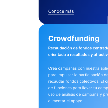
Conoce más
Crowdfunding
Recaudación de fondos centrada
orientada a resultados y atractiv
Crea campañas con nuestra apli
para impulsar la participación d
recaudar fondos colectivos. El 
de funciones para llevar tu camp
uso de análisis de campaña y pr
aumentar el apoyo.