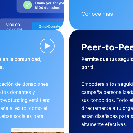
Conoce más
Peer-to-Pee
 en la comunidad,
Permite que tus segui
a.
por ti.
cación de donaciones
Empodera a los seguid
e los donantes y
campaña personalizada
crowdfunding está lleno
sus conocidos. Todo e
aña al éxito, como el
directamente a tu org
uebas sociales para
están diseñadas para se
altamente efectivas.