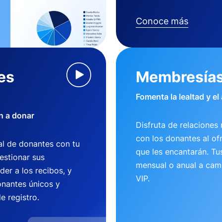
Conoce más
es
Membresía
Fomenta la lealtad y el
n a donar
Disfruta de relaciones 
con los donantes al of
l de donantes con tu
que les encantarán. T
estionar sus
mensual o anual a camb
der a los recibos, y
VIP.
nantes únicos y
e registro.