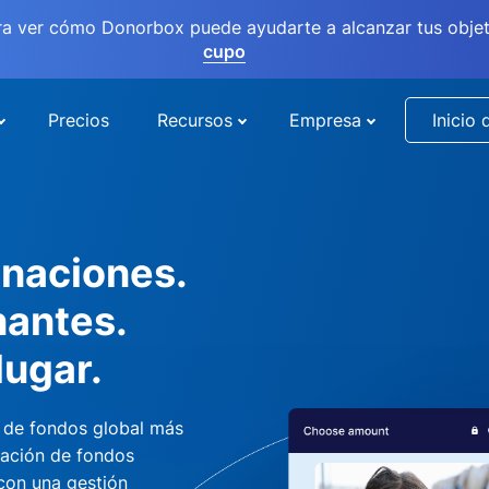
ra ver cómo Donorbox puede ayudarte a alcanzar tus objet
cupo
Precios
Recursos
Empresa
Inicio 
naciones.
nantes.
lugar.
 de fondos global más
dación de fondos
 con una gestión