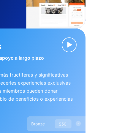
s
 apoyo a largo plazo
más fructíferas y significativas
recerles experiencias exclusivas
us miembros pueden donar
io de beneficios o experiencias