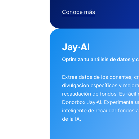
Conoce más
Jay·AI
Optimiza tu análisis de datos y
Extrae datos de los donantes, cr
divulgación específicos y mejora
recaudación de fondos. Es fácil 
Donorbox Jay·AI. Experimenta 
inteligente de recaudar fondos 
de la IA.