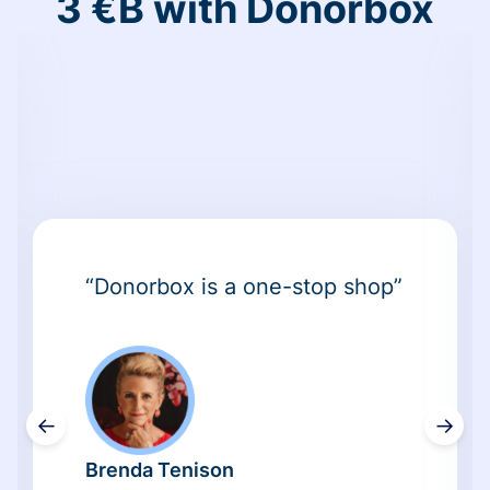
3 €B with Donorbox
“Donorbox is a one-stop shop”
←
→
Brenda Tenison