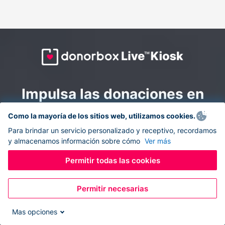
Impulsa las donaciones en
todas partes: combina la
Como la mayoría de los sitios web, utilizamos cookies.
recaudación de fondos en
Para brindar un servicio personalizado y receptivo, recordamos
y almacenamos información sobre cómo
Ver más
línea y en el sitio con
Donorbox Live Kiosk.
Permitir todas las cookies
Permitir necesarias
Convierte tu tableta en un quiosco de donaciones y
recolecta donaciones sin efectivo durante eventos, en
Mas opciones
tu iglesia y mientras te desplazas.