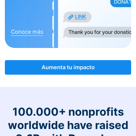
Conoce más
Aumenta tu impacto
100.000+ nonprofits
worldwide have raised