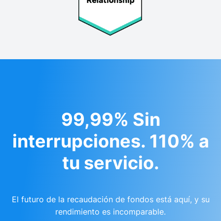
99,99% Sin
interrupciones. 110% a
tu servicio.
El futuro de la recaudación de fondos está aquí, y su
rendimiento es incomparable.