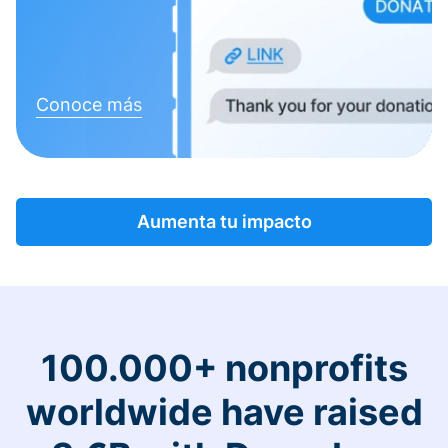
Conoce más
Aumenta tu impacto
100.000+ nonprofits
worldwide have raised