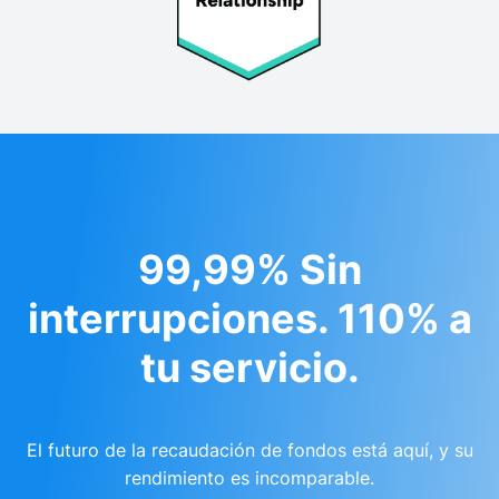
99,99% Sin
interrupciones. 110% a
tu servicio.
El futuro de la recaudación de fondos está aquí, y su
rendimiento es incomparable.