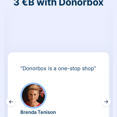
3 €B with Donorbox
“Donorbox is a one-stop shop”
←
→
Brenda Tenison