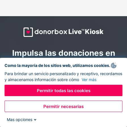
Impulsa las donaciones en
todas partes: combina la
Como la mayoría de los sitios web, utilizamos cookies.
recaudación de fondos en
Para brindar un servicio personalizado y receptivo, recordamos
y almacenamos información sobre cómo
Ver más
línea y en el sitio con
Donorbox Live Kiosk.
Permitir todas las cookies
Permitir necesarias
Convierte tu tableta en un quiosco de donaciones y
recolecta donaciones sin efectivo durante eventos, en
Mas opciones
tu iglesia y mientras te desplazas.