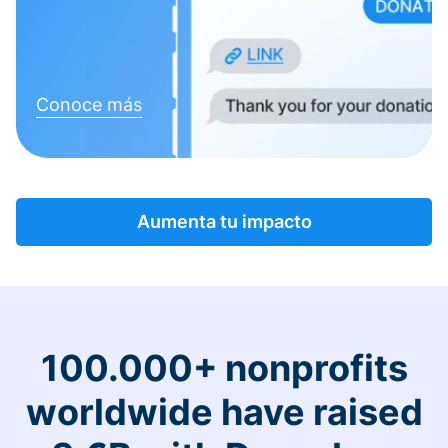
Conoce más
Aumenta tu impacto
100.000+ nonprofits
worldwide have raised