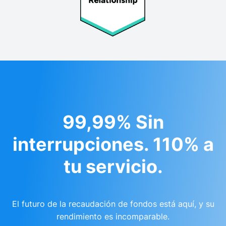
99,99% Sin
interrupciones. 110% a
tu servicio.
El futuro de la recaudación de fondos está aquí, y su
rendimiento es incomparable.