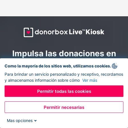
Impulsa las donaciones en
todas partes: combina la
Como la mayoría de los sitios web, utilizamos cookies.
recaudación de fondos en
Para brindar un servicio personalizado y receptivo, recordamos
y almacenamos información sobre cómo
Ver más
línea y en el sitio con
Donorbox Live Kiosk.
Permitir todas las cookies
Permitir necesarias
Convierte tu tableta en un quiosco de donaciones y
recolecta donaciones sin efectivo durante eventos, en
Mas opciones
tu iglesia y mientras te desplazas.