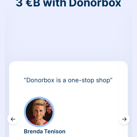
3 €B with Donorbox
“Donorbox is a one-stop shop”
←
→
Brenda Tenison