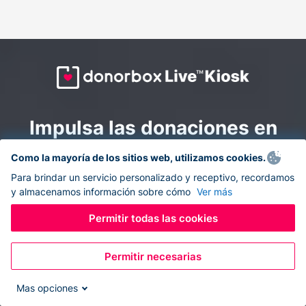
Impulsa las donaciones en
todas partes: combina la
Como la mayoría de los sitios web, utilizamos cookies.
recaudación de fondos en
Para brindar un servicio personalizado y receptivo, recordamos
y almacenamos información sobre cómo
Ver más
línea y en el sitio con
Donorbox Live Kiosk.
Permitir todas las cookies
Permitir necesarias
Convierte tu tableta en un quiosco de donaciones y
recolecta donaciones sin efectivo durante eventos, en
Mas opciones
tu iglesia y mientras te desplazas.