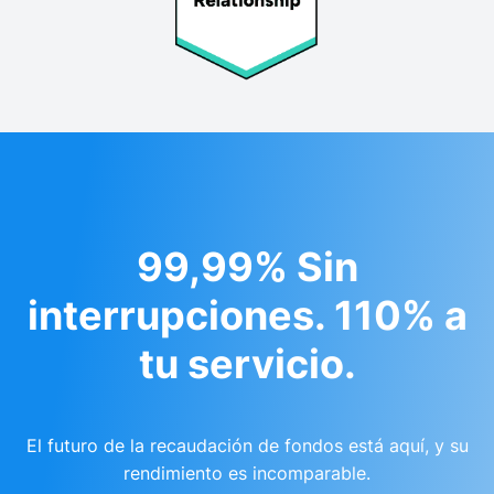
99,99% Sin
interrupciones. 110% a
tu servicio.
El futuro de la recaudación de fondos está aquí, y su
rendimiento es incomparable.