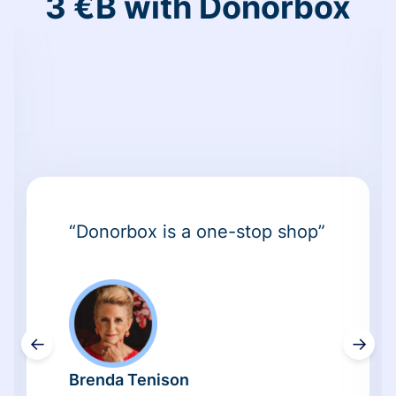
3 €B with Donorbox
“Donorbox is a one-stop shop”
←
→
Brenda Tenison