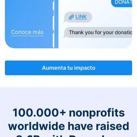
Conoce más
Aumenta tu impacto
100.000+ nonprofits
worldwide have raised