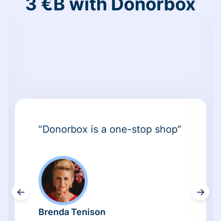
3 €B with Donorbox
“Donorbox is a one-stop shop”
←
→
Brenda Tenison