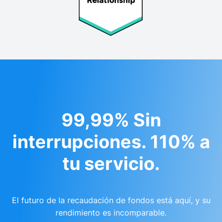
99,99% Sin
interrupciones. 110% a
tu servicio.
El futuro de la recaudación de fondos está aquí, y su
rendimiento es incomparable.