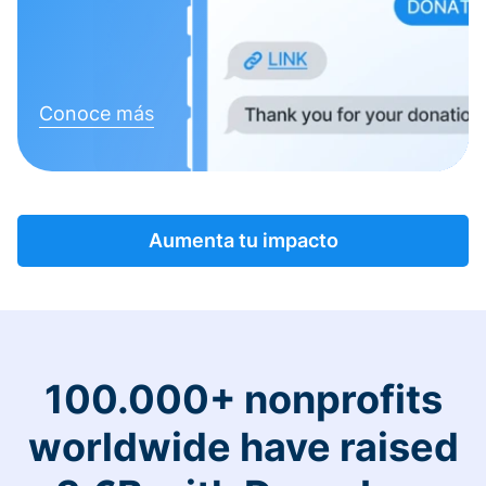
Conoce más
Aumenta tu impacto
100.000+ nonprofits
worldwide have raised