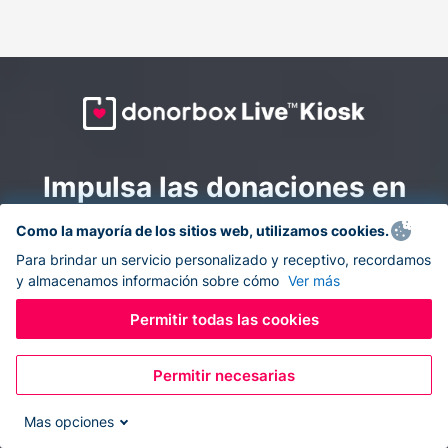
Impulsa las donaciones en
todas partes: combina la
Como la mayoría de los sitios web, utilizamos cookies.
recaudación de fondos en
Para brindar un servicio personalizado y receptivo, recordamos
y almacenamos información sobre cómo
Ver más
línea y en el sitio con
Donorbox Live Kiosk.
Permitir todas las cookies
Permitir necesarias
Convierte tu tableta en un quiosco de donaciones y
recolecta donaciones sin efectivo durante eventos, en
Mas opciones
tu iglesia y mientras te desplazas.