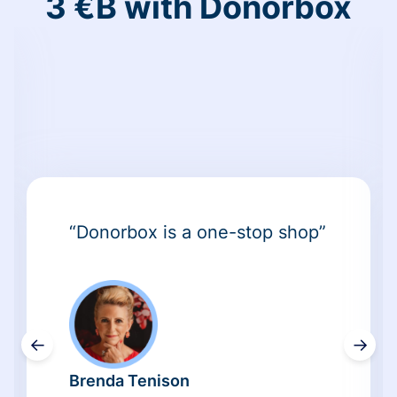
3 €B with Donorbox
“Donorbox is a one-stop shop”
←
→
Brenda Tenison