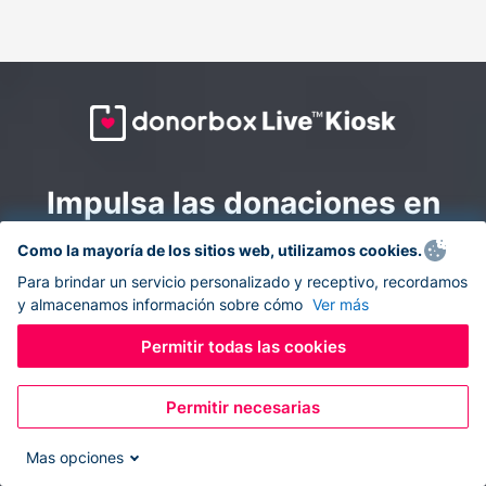
Impulsa las donaciones en
todas partes: combina la
Como la mayoría de los sitios web, utilizamos cookies.
recaudación de fondos en
Para brindar un servicio personalizado y receptivo, recordamos
y almacenamos información sobre cómo
Ver más
línea y en el sitio con
Donorbox Live Kiosk.
Permitir todas las cookies
Permitir necesarias
Convierte tu tableta en un quiosco de donaciones y
recolecta donaciones sin efectivo durante eventos, en
Mas opciones
tu iglesia y mientras te desplazas.