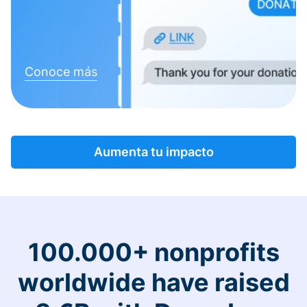
Conoce más
Aumenta tu impacto
100.000+ nonprofits
worldwide have raised