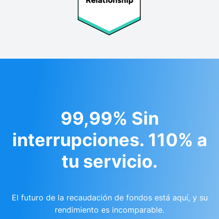
99,99% Sin
interrupciones. 110% a
tu servicio.
El futuro de la recaudación de fondos está aquí, y su
rendimiento es incomparable.