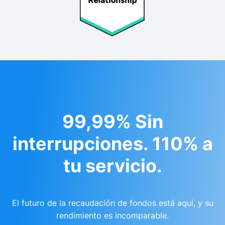
99,99% Sin
interrupciones. 110% a
tu servicio.
El futuro de la recaudación de fondos está aquí, y su
rendimiento es incomparable.