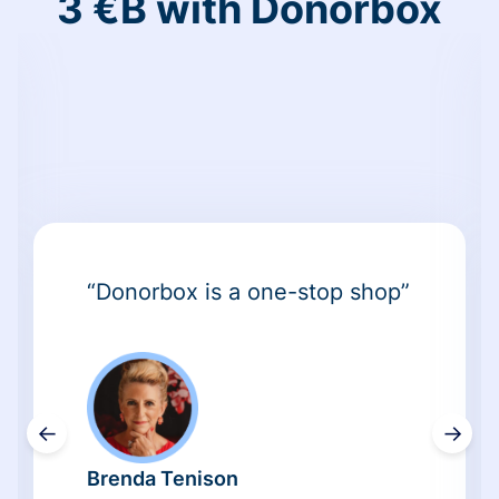
3 €B with Donorbox
“Donorbox is a one-stop shop”
←
→
Brenda Tenison