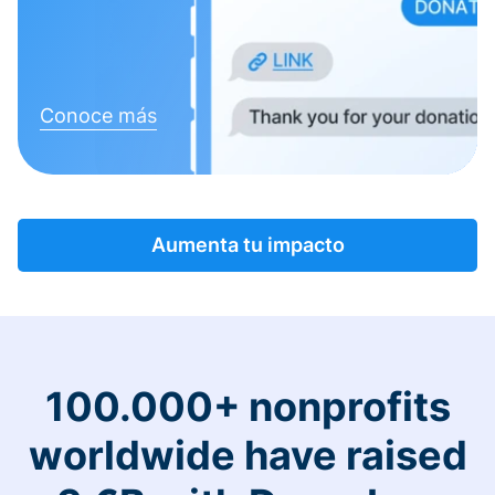
Conoce más
Aumenta tu impacto
100.000+ nonprofits
worldwide have raised