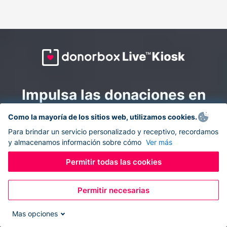
Impulsa las donaciones en
todas partes: combina la
Como la mayoría de los sitios web, utilizamos cookies.
recaudación de fondos en
Para brindar un servicio personalizado y receptivo, recordamos
y almacenamos información sobre cómo
Ver más
línea y en el sitio con
Donorbox Live Kiosk.
Permitir todas las cookies
Permitir necesarias
Convierte tu tableta en un quiosco de donaciones y
recolecta donaciones sin efectivo durante eventos, en
Mas opciones
tu iglesia y mientras te desplazas.