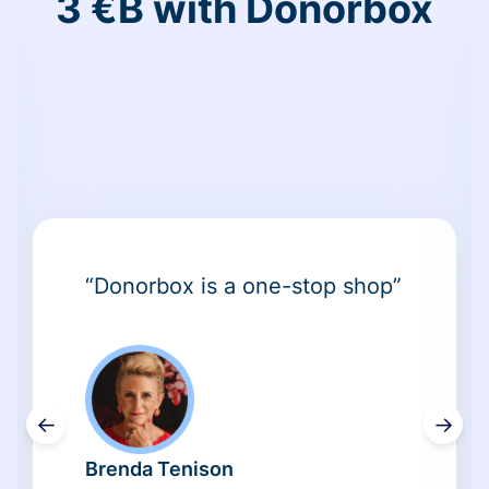
3 €B with Donorbox
“Donorbox is a one-stop shop”
←
→
Brenda Tenison