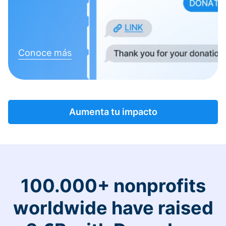
Conoce más
Aumenta tu impacto
100.000+ nonprofits
worldwide have raised