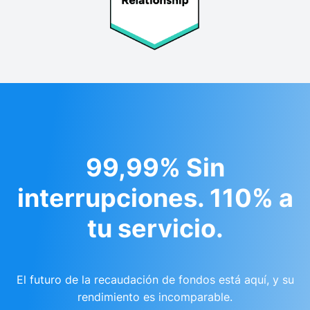
99,99% Sin
interrupciones. 110% a
tu servicio.
El futuro de la recaudación de fondos está aquí, y su
rendimiento es incomparable.