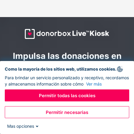
Impulsa las donaciones en
todas partes: combina la
Como la mayoría de los sitios web, utilizamos cookies.
recaudación de fondos en
Para brindar un servicio personalizado y receptivo, recordamos
y almacenamos información sobre cómo
Ver más
línea y en el sitio con
Donorbox Live Kiosk.
Permitir todas las cookies
Permitir necesarias
Convierte tu tableta en un quiosco de donaciones y
recolecta donaciones sin efectivo durante eventos, en
Mas opciones
tu iglesia y mientras te desplazas.