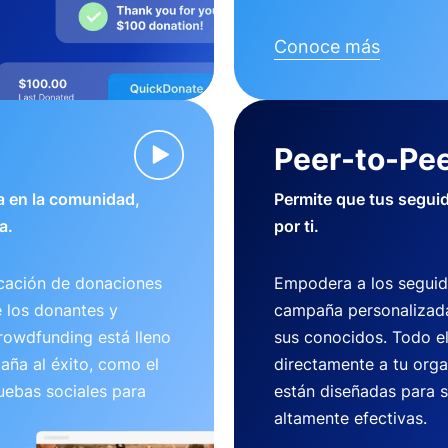
Conoce más
Peer-to-Pee
 en la comunidad,
Permite que tus segui
a.
por ti.
cación de donaciones
Empodera a los seguid
e los donantes y
campaña personalizada
crowdfunding está lleno
sus conocidos. Todo e
aña al éxito, como el
directamente a tu org
uebas sociales para
están diseñadas para se
altamente efectivas.