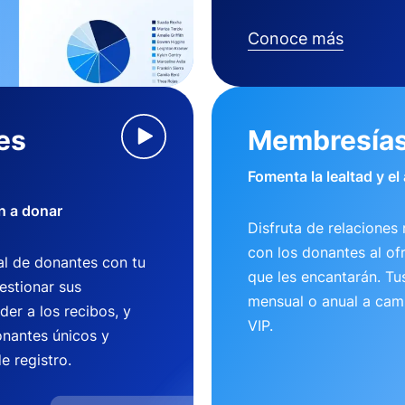
Conoce más
es
Membresía
Fomenta la lealtad y el
n a donar
Disfruta de relaciones 
con los donantes al of
l de donantes con tu
que les encantarán. T
estionar sus
mensual o anual a camb
der a los recibos, y
VIP.
nantes únicos y
e registro.