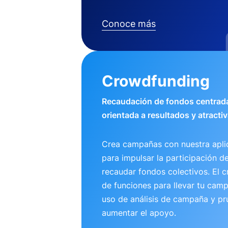
Conoce más
Crowdfunding
Recaudación de fondos centrada
orientada a resultados y atractiv
Crea campañas con nuestra apli
para impulsar la participación d
recaudar fondos colectivos. El 
de funciones para llevar tu camp
uso de análisis de campaña y pr
aumentar el apoyo.