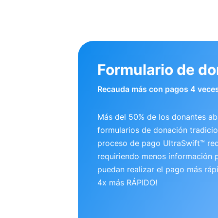
Formulario de d
Recauda más con pagos 4 veces
Más del 50% de los donantes a
formularios de donación tradicio
proceso de pago UltraSwift™ re
requiriendo menos información p
puedan realizar el pago más ráp
4x más RÁPIDO!