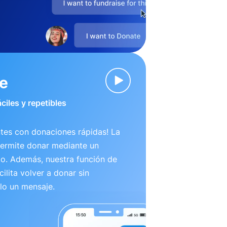
ve
ciles y repetibles
tes con donaciones rápidas! La
permite donar mediante un
to. Además, nuestra función de
ilita volver a donar sin
lo un mensaje.