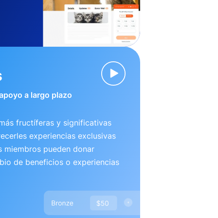
s
 apoyo a largo plazo
más fructíferas y significativas
recerles experiencias exclusivas
us miembros pueden donar
io de beneficios o experiencias