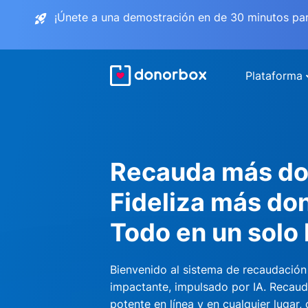
¡Únete a una demostración en de 30 minutos pa
Plataforma
Recauda más do
Fideliza más do
Todo en un solo 
Bienvenido al sistema de recaudación
impactante, impulsado por IA. Recau
potente en línea y en cualquier lugar,