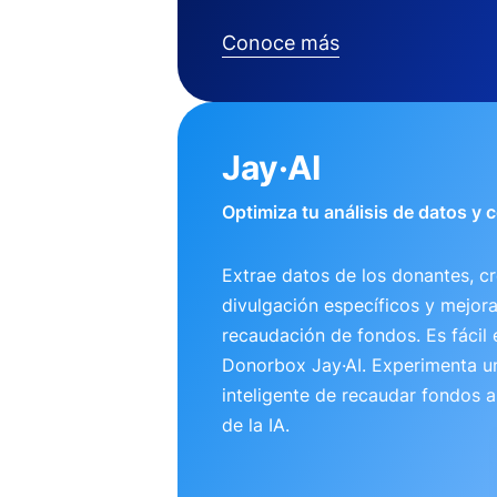
Conoce más
Jay·AI
Optimiza tu análisis de datos y
Extrae datos de los donantes, cr
divulgación específicos y mejora
recaudación de fondos. Es fácil 
Donorbox Jay·AI. Experimenta 
inteligente de recaudar fondos 
de la IA.