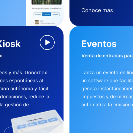
Conoce más
Kiosk
Eventos
io
Venta de entradas para
useos y más. Donorbox
Lanza un evento en lí
ones espontáneas al
un software que facili
ción autónoma y fácil
genera instantáneamen
 donaciones, reduce la
impuestos y de mercad
la gestión de
automatiza la emisión