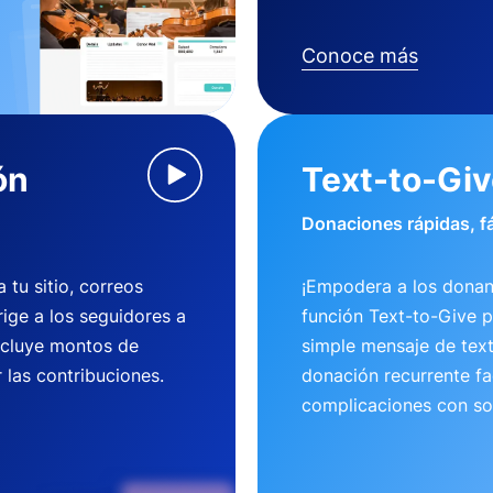
Conoce más
ón
Text-to-Gi
Donaciones rápidas, fá
tu sitio, correos
¡Empodera a los donan
rige a los seguidores a
función Text-to-Give 
ncluye montos de
simple mensaje de tex
 las contribuciones.
donación recurrente fac
complicaciones con so