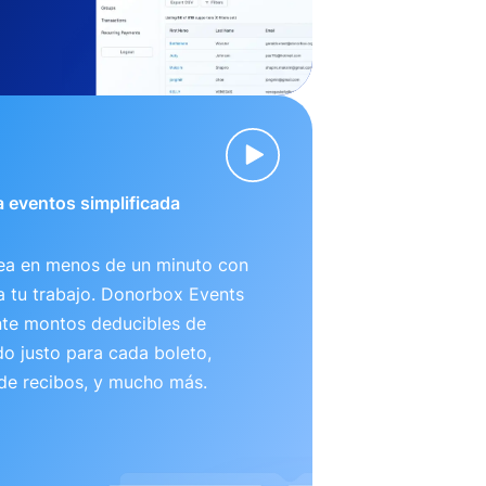
 eventos simplificada
nea en menos de un minuto con
ta tu trabajo. Donorbox Events
te montos deducibles de
o justo para cada boleto,
 de recibos, y mucho más.