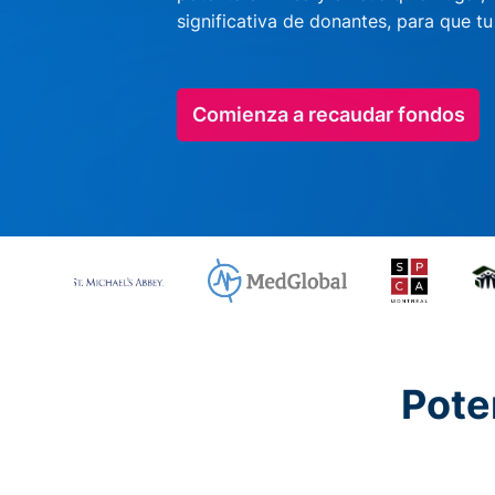
significativa de donantes, para que t
Comienza a recaudar fondos
Pote