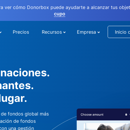
ra ver cómo Donorbox puede ayudarte a alcanzar tus objet
cupo
Precios
Recursos
Empresa
Inicio 
naciones.
nantes.
lugar.
 de fondos global más
dación de fondos
 con una gestión