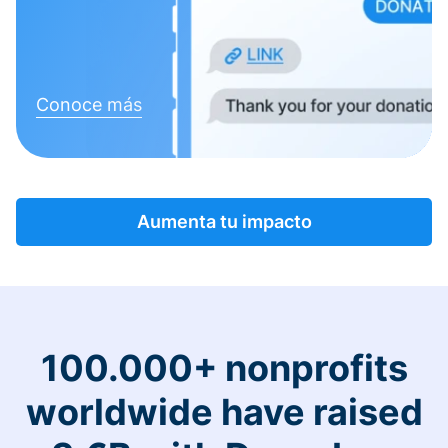
Conoce más
Aumenta tu impacto
100.000+ nonprofits
worldwide have raised