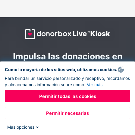
Impulsa las donaciones en
todas partes: combina la
Como la mayoría de los sitios web, utilizamos cookies.
recaudación de fondos en
Para brindar un servicio personalizado y receptivo, recordamos
y almacenamos información sobre cómo
Ver más
línea y en el sitio con
Donorbox Live Kiosk.
Permitir todas las cookies
Permitir necesarias
Convierte tu tableta en un quiosco de donaciones y
recolecta donaciones sin efectivo durante eventos, en
Mas opciones
tu iglesia y mientras te desplazas.