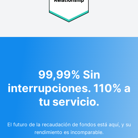
99,99% Sin
interrupciones. 110% a
tu servicio.
El futuro de la recaudación de fondos está aquí, y su
rendimiento es incomparable.