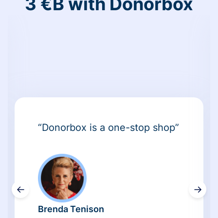
3 €B with Donorbox
“Donorbox is a one-stop shop”
←
→
Brenda Tenison