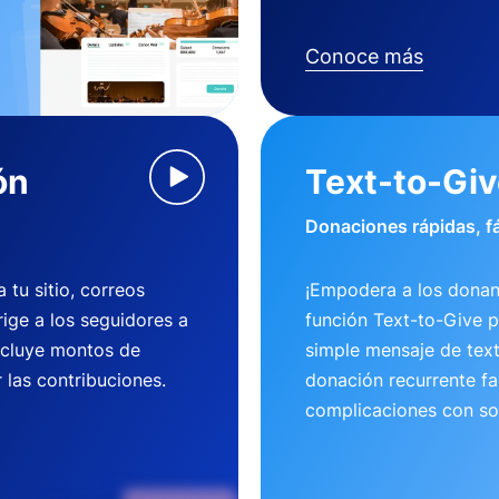
Conoce más
ón
Text-to-Gi
Donaciones rápidas, fá
tu sitio, correos
¡Empodera a los donan
rige a los seguidores a
función Text-to-Give 
ncluye montos de
simple mensaje de tex
 las contribuciones.
donación recurrente fac
complicaciones con so