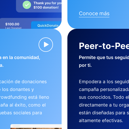
Conoce más
Peer-to-Pee
 en la comunidad,
Permite que tus segui
a.
por ti.
cación de donaciones
Empodera a los seguid
e los donantes y
campaña personalizada
crowdfunding está lleno
sus conocidos. Todo e
aña al éxito, como el
directamente a tu org
uebas sociales para
están diseñadas para se
altamente efectivas.