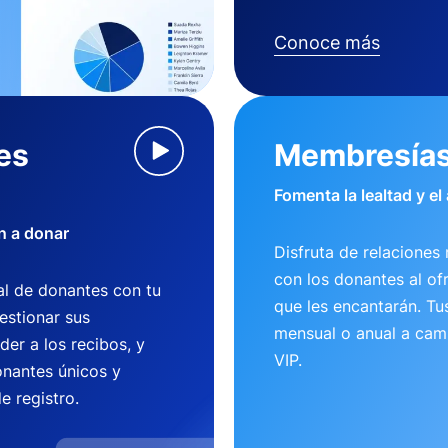
Conoce más
es
Membresía
Fomenta la lealtad y el
n a donar
Disfruta de relaciones 
con los donantes al of
l de donantes con tu
que les encantarán. T
estionar sus
mensual o anual a camb
der a los recibos, y
VIP.
nantes únicos y
e registro.