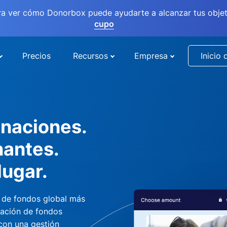
ra ver cómo Donorbox puede ayudarte a alcanzar tus objet
cupo
Precios
Recursos
Empresa
Inicio 
naciones.
nantes.
lugar.
 de fondos global más
dación de fondos
 con una gestión