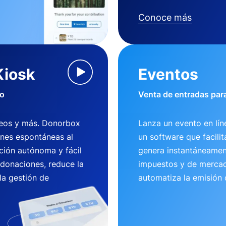
Conoce más
Kiosk
Eventos
io
Venta de entradas para
useos y más. Donorbox
Lanza un evento en lí
ones espontáneas al
un software que facili
ción autónoma y fácil
genera instantáneamen
 donaciones, reduce la
impuestos y de mercad
la gestión de
automatiza la emisión