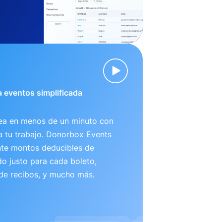
 eventos simplificada
nea en menos de un minuto con
ta tu trabajo. Donorbox Events
te montos deducibles de
o justo para cada boleto,
 de recibos, y mucho más.