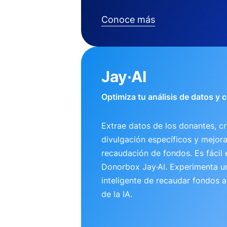
Conoce más
Jay·AI
Optimiza tu análisis de datos y
Extrae datos de los donantes, cr
divulgación específicos y mejora
recaudación de fondos. Es fácil 
Donorbox Jay·AI. Experimenta 
inteligente de recaudar fondos 
de la IA.