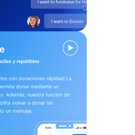
ve
ciles y repetibles
tes con donaciones rápidas! La
permite donar mediante un
to. Además, nuestra función de
ilita volver a donar sin
lo un mensaje.