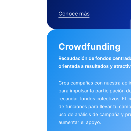
Conoce más
Crowdfunding
Recaudación de fondos centrada
orientada a resultados y atractiv
Crea campañas con nuestra apli
para impulsar la participación d
recaudar fondos colectivos. El 
de funciones para llevar tu camp
uso de análisis de campaña y pr
aumentar el apoyo.