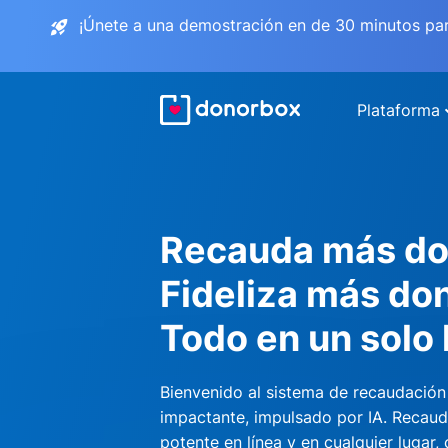
¡Únete a una demostración en de 30 minutos pa
Plataforma
Recauda más do
Fideliza más do
Todo en un solo 
Bienvenido al sistema de recaudación
impactante, impulsado por IA. Recau
potente en línea y en cualquier lugar,