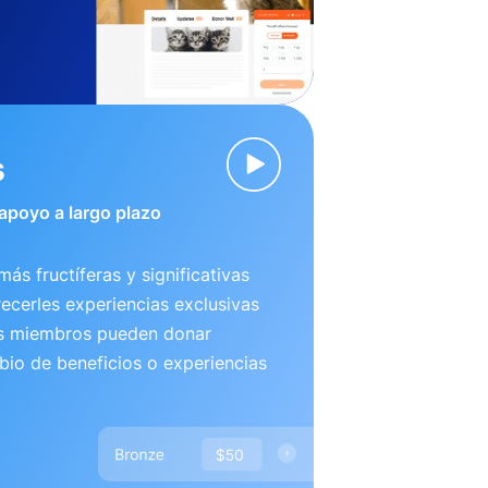
s
 apoyo a largo plazo
más fructíferas y significativas
recerles experiencias exclusivas
us miembros pueden donar
io de beneficios o experiencias