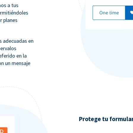
os a tus
ermitiéndoles
ar planes
ás adecuadas en
tervalos
eferido en la
con un mensaje
Protege tu formula