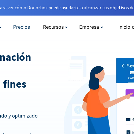
ara ver cómo Donorbox puede ayudarte a alcanzar tus objetivos de
Precios
Recursos
Empresa
Inicio 
onación
 fines
pido y optimizado