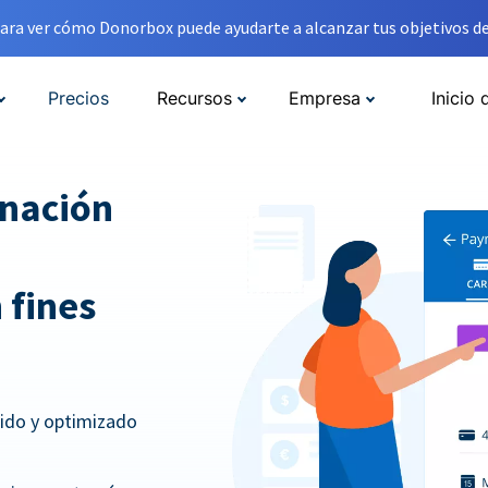
ara ver cómo Donorbox puede ayudarte a alcanzar tus objetivos de
Precios
Recursos
Empresa
Inicio 
onación
 fines
pido y optimizado