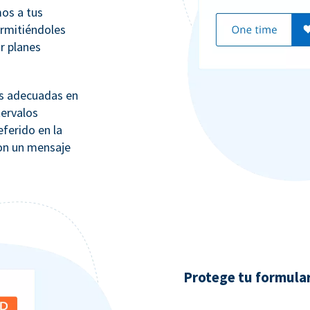
os a tus
ermitiéndoles
ar planes
ás adecuadas en
tervalos
eferido en la
con un mensaje
Protege tu formula