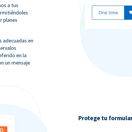
os a tus
ermitiéndoles
ar planes
ás adecuadas en
tervalos
eferido en la
con un mensaje
Protege tu formula