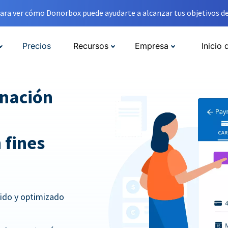
ara ver cómo Donorbox puede ayudarte a alcanzar tus objetivos de
Precios
Recursos
Empresa
Inicio 
onación
 fines
pido y optimizado